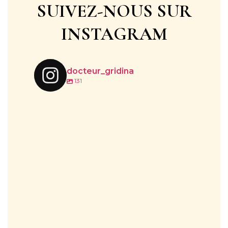
SUIVEZ-NOUS SUR
INSTAGRAM
docteur_gridina
131
🌞 IPL : Une solution efficace contre les taches
...