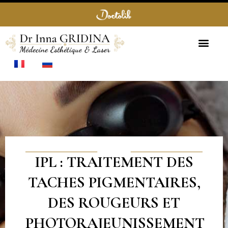
Panneau de gestion des cookies
01 82 07 86 67
MÉDECINE ESTHÉTIQUE
PLATEAU TECHNIQUE
IPL : TRAITEMENT DES
TACHES PIGMENTAIRES,
DES ROUGEURS ET
PHOTORAJEUNISSEMENT