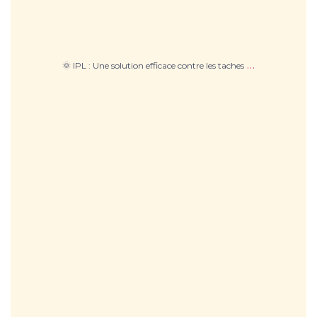
…
🌞 IPL : Une solution efficace contre les taches
🎯 HIFU : Le lifting sans chirurgie qui réveille
...