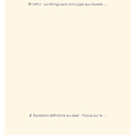
…
🎯 HIFU : Le lifting sans chirurgie qui réveille
🔬 Épilation définitive au laser : Focus sur le
...
…
🔬 Épilation définitive au laser : Focus sur le
Laser CO2 : Le secret pour une peau lisse et
...