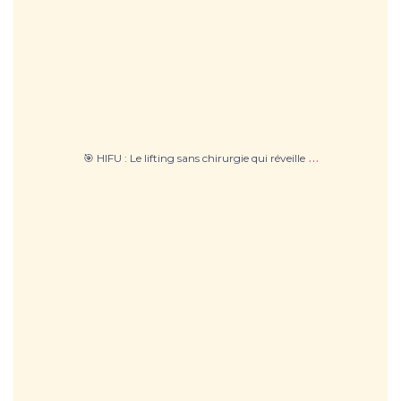
…
🎯 HIFU : Le lifting sans chirurgie qui réveille
🔬 Épilation définitive au laser : Focus sur le
...