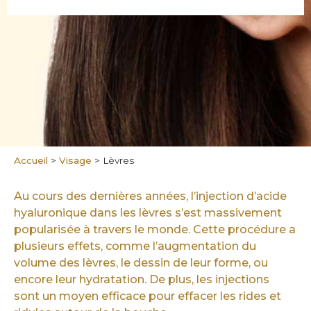
Accueil
>
Visage
>
Lèvres
Au cours des dernières années,
l’injection d’acide
hyaluronique
dans les lèvres s’est massivement
popularisée à travers le monde. Cette procédure a
plusieurs effets, comme l’augmentation du
volume des lèvres, le dessin de leur forme, ou
encore leur hydratation. De plus, les injections
sont un moyen efficace pour effacer les rides et