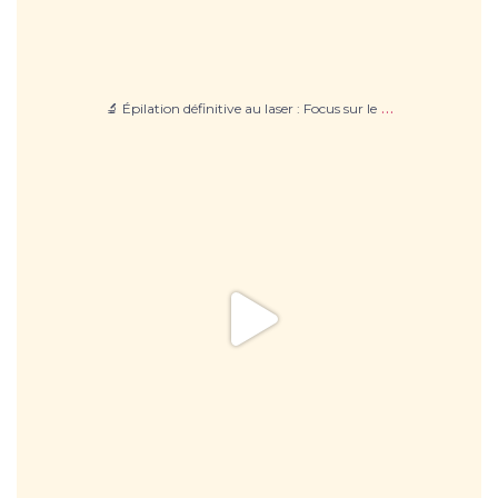
…
🔬 Épilation définitive au laser : Focus sur le
Laser CO2 : Le secret pour une peau lisse et
...