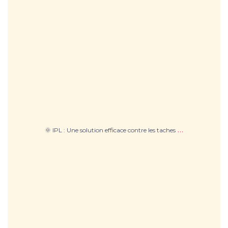
…
🌞 IPL : Une solution efficace contre les taches
🎯 HIFU : Le lifting sans chirurgie qui réveille
...