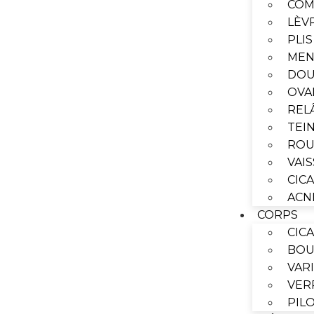
COM
LÈV
PLI
ME
DOU
OVA
REL
TEI
ROU
VAI
CIC
ACN
CORPS
CIC
BOU
VAR
VER
PIL