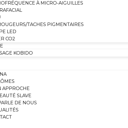
IOFRÉQUENCE À MICRO-AIGUILLES
RAFACIAL
U
 ROUGEURS/TACHES PIGMENTAIRES
PE LED
ER CO2
RE
SAGE KOBIDO
INA
LÔMES
 APPROCHE
BEAUTÉ SLAVE
PARLE DE NOUS
UALITÉS
TACT