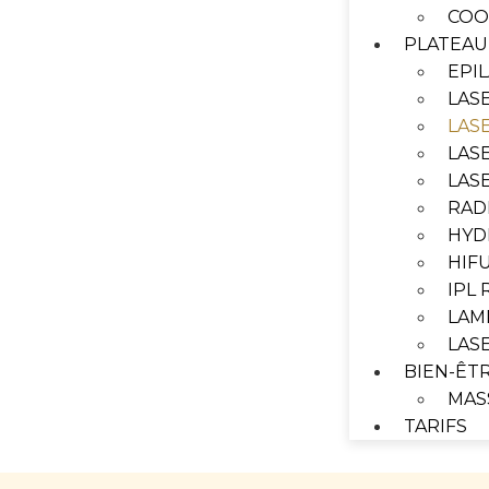
COO
PLATEAU
EPI
LAS
LAS
LAS
LAS
RAD
HYD
HIF
IPL
LAM
LAS
BIEN-ÊT
MAS
TARIFS