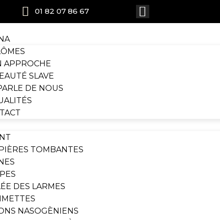
01 82 07 86 67
NA
LÔMES
 APPROCHE
BEAUTÉ SLAVE
PARLE DE NOUS
UALITÉS
TACT
NT
PIÈRES TOMBANTES
NES
PES
LÉE DES LARMES
METTES
LONS NASOGÈNIENS