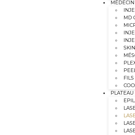
MÉDECIN
INJ
MD 
MIC
INJ
INJ
SKI
MÉS
PLE
PEE
FIL
COO
PLATEAU
EPI
LAS
LAS
LAS
LAS