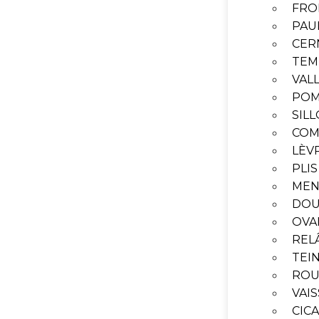
FRO
PAU
CER
TEM
VAL
POM
SIL
COM
LÈV
PLI
ME
DOU
OVA
REL
TEI
ROU
VAI
CIC