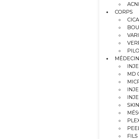
ACN
CORPS
CIC
BOU
VAR
VER
PIL
MÉDECIN
INJ
MD 
MIC
INJ
INJ
SKI
MÉS
PLE
PEE
FIL