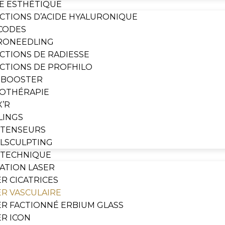
E ESTHÉTIQUE
ECTIONS D’ACIDE HYALURONIQUE
CODES
RONEEDLING
ECTIONS DE RADIESSE
ECTIONS DE PROFHILO
NBOOSTER
OTHÉRAPIE
X’R
LINGS
S TENSEURS
LSCULPTING
 TECHNIQUE
LATION LASER
ER CICATRICES
ER VASCULAIRE
ER FACTIONNÉ ERBIUM GLASS
ER ICON