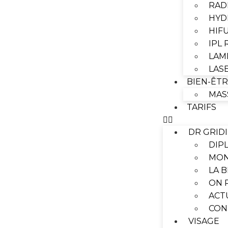
RAD
HYD
HIF
IPL
LAM
LAS
BIEN-ÊT
MAS
TARIFS
DR GRID
DIP
MON
LA 
ON 
ACT
CON
VISAGE